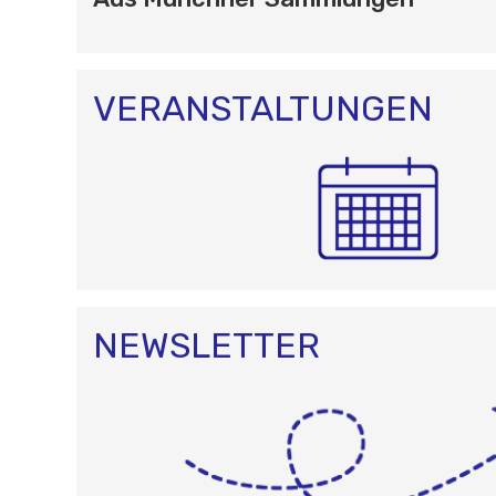
G
A
T
I
O
VERANSTALTUNGEN
N
NEWSLETTER