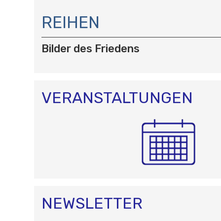
N
A
REIHEN
V
I
Bilder des Friedens
G
A
T
I
O
VERANSTALTUNGEN
N
NEWSLETTER