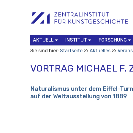
Benutzerspezifische
Suchbegriff
Advanced
Werkzeuge
Search…
AKTUELL
INSTITUT
FORSCHUNG
Sie sind hier:
Startseite
Aktuelles
Verans
VORTRAG MICHAEL F.
Naturalismus unter dem Eiffel-Turm
auf der Weltausstellung von 1889