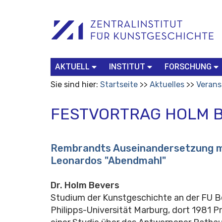
Benutzerspezifische
Suchbegriff
Advanced
Werkzeuge
Search…
AKTUELL
INSTITUT
FORSCHUNG
Sie sind hier:
Startseite
Aktuelles
Verans
FESTVORTRAG HOLM 
Rembrandts Auseinandersetzung m
Leonardos "Abendmahl"
Dr. Holm Bevers
Studium der Kunstgeschichte an der FU Be
Philipps-Universität Marburg, dort 1981 