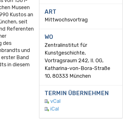
us von 1561-
lichen Museen
ART
1990 Kustos an
Mittwochsvortrag
nchen, seit
und Referenten
ner
WO
g des
Zentralinstitut für
mbrandts und
Kunstgeschichte,
n erster Band
Vortragsraum 242, II. OG,
ts in diesem
Katharina-von-Bora-Straße
10, 80333 München
TERMIN ÜBERNEHMEN
vCal
iCal