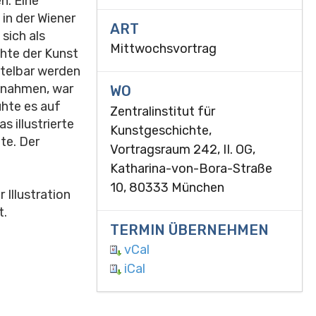
n. Eine
in der Wiener
ART
sich als
Mittwochsvortrag
hte der Kunst
ttelbar werden
annahmen, war
WO
uhte es auf
Zentralinstitut für
s illustrierte
Kunstgeschichte,
te. Der
Vortragsraum 242, II. OG,
Katharina-von-Bora-Straße
10, 80333 München
Illustration
t.
TERMIN ÜBERNEHMEN
vCal
iCal