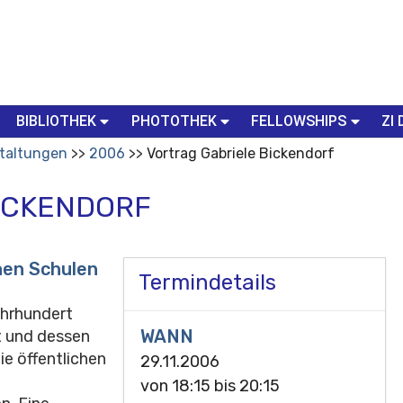
BIBLIOTHEK
PHOTOTHEK
FELLOWSHIPS
ZI 
taltungen
2006
Vortrag Gabriele Bickendorf
ICKENDORF
hen Schulen
Termindetails
hrhundert
WANN
t und dessen
e öffentlichen
29.11.2006
von
18:15
bis
20:15