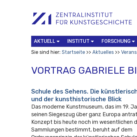
Benutzerspezifische
Suchbegriff
Advanced
Werkzeuge
Search…
AKTUELL
INSTITUT
FORSCHUNG
Sie sind hier:
Startseite
Aktuelles
Verans
VORTRAG GABRIELE B
Schule des Sehens. Die künstlerisc
und der kunsthistorische Blick
Das moderne Kunstmuseum, das im 19. Ja
seinen Siegeszug über ganz Europa antra
Konzept bis heute noch im wesentlichen di
Sammlungen bestimmt, beruht auf dem