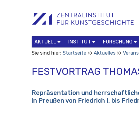
Benutzerspezifische
Suchbegriff
Advanced
Werkzeuge
Search…
AKTUELL
INSTITUT
FORSCHUNG
Sie sind hier:
Startseite
Aktuelles
Verans
FESTVORTRAG THOMA
Repräsentation und herrschaftlic
in Preußen von Friedrich I. bis Friedri