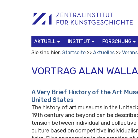
Benutzerspezifische
Suchbegriff
Advanced
Werkzeuge
Search…
AKTUELL
INSTITUT
FORSCHUNG
Sie sind hier:
Startseite
Aktuelles
Verans
VORTRAG ALAN WALL
A Very Brief History of the Art Mus
United States
The history of art museums in the United 
19th century and beyond can be described
tension between individual and collective 
culture based on competitive individualis