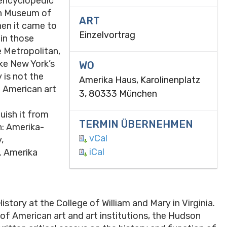
f encyclopedic
an Museum of
ART
en it came to
Einzelvortrag
hin those
e Metropolitan,
ike New York’s
WO
 is not the
Amerika Haus, Karolinenplatz
e American art
3, 80333 München
uish it from
TERMIN ÜBERNEHMEN
n: Amerika-
vCal
,
iCal
. Amerika
istory at the College of William and Mary in Virginia.
y of American art and art institutions, the Hudson