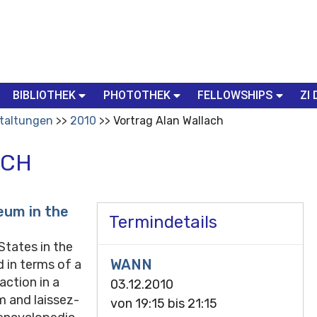
BIBLIOTHEK
PHOTOTHEK
FELLOWSHIPS
ZI 
taltungen
2010
Vortrag Alan Wallach
ACH
eum in the
Termindetails
States in the
WANN
 in terms of a
action in a
03.12.2010
m and laissez-
von
19:15
bis
21:15