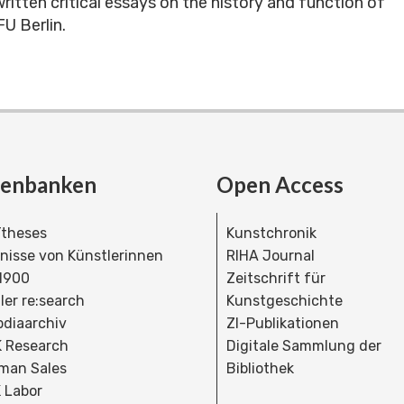
written critical essays on the history and function of
U Berlin.
tenbanken
Open Access
theses
Kunstchronik
dnisse von Künstlerinnen
RIHA Journal
 1900
Zeitschrift für
ler re:search
Kunstgeschichte
bdiaarchiv
ZI-Publikationen
 Research
Digitale Sammlung der
man Sales
Bibliothek
 Labor