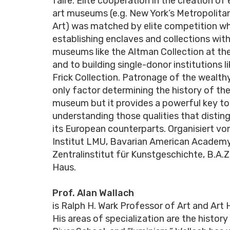
faire. Elite cooperation in the creation o
art museums (e.g. New York’s Metropolit
Art) was matched by elite competition wh
establishing enclaves and collections wit
museums like the Altman Collection at th
and to building single-donor institutions l
Frick Collection. Patronage of the wealthy
only factor determining the history of th
museum but it provides a powerful key to
understanding those qualities that disting
its European counterparts. Organisiert vo
Institut LMU, Bavarian American Academy
Zentralinstitut für Kunstgeschichte, B.A.Z
Haus.
Prof.
Alan Wallach
is Ralph H. Wark Professor of Art and Art H
His areas of specialization are the histor