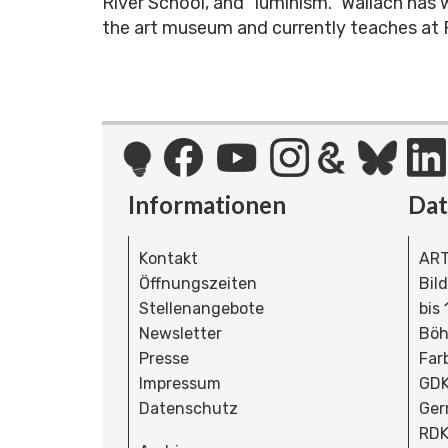
River School, and “luminism.” Wallach has 
the art museum and currently teaches at F
Informationen
Da
Kontakt
ART
Öffnungszeiten
Bil
Stellenangebote
bis
Newsletter
Böh
Presse
Far
Impressum
GDK
Datenschutz
Ger
RDK