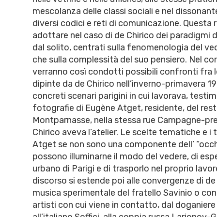
mescolanza delle classi sociali e nel dissonant
diversi codici e reti di comunicazione. Questa 
adottare nel caso di de Chirico dei paradigmi d
dal solito, centrati sulla fenomenologia del v
che sulla complessità del suo pensiero. Nel cor
verranno così condotti possibili confronti fra 
dipinte da de Chirico nell’inverno-primavera 19
concreti scenari parigini in cui lavorava, testi
fotografie di Eugène Atget, residente, del rest
Montparnasse, nella stessa rue Campagne-pre
Chirico aveva l’atelier. Le scelte tematiche e i t
Atget se non sono una componente dell’ “occhi
possono illuminarne il modo del vedere, di espe
urbano di Parigi e di trasporlo nel proprio lavoro
discorso si estende poi alle convergenze di de 
musica sperimentale del fratello Savinio o con l
artisti con cui viene in contatto, dal doganie
all’italiano Soffici, alla coppia russa Larionov