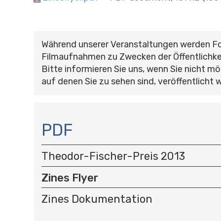
Während unserer Veranstaltungen werden F
Filmaufnahmen zu Zwecken der Öffentlichke
Bitte informieren Sie uns, wenn Sie nicht mö
auf denen Sie zu sehen sind, veröffentlicht 
N
A
PDF
V
I
Theodor-Fischer-Preis 2013
G
A
Zines Flyer
T
I
Zines Dokumentation
O
N