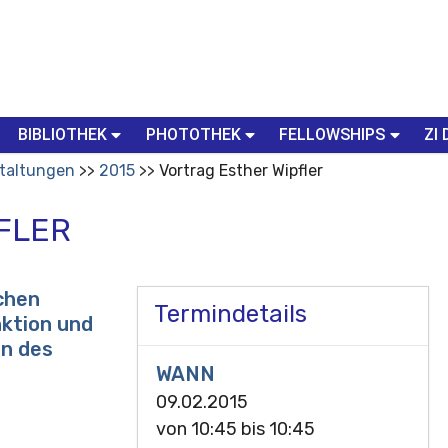
BIBLIOTHEK
PHOTOTHEK
FELLOWSHIPS
ZI 
taltungen
2015
Vortrag Esther Wipfler
FLER
ichen
Termindetails
nktion und
n des
WANN
09.02.2015
von
10:45
bis
10:45