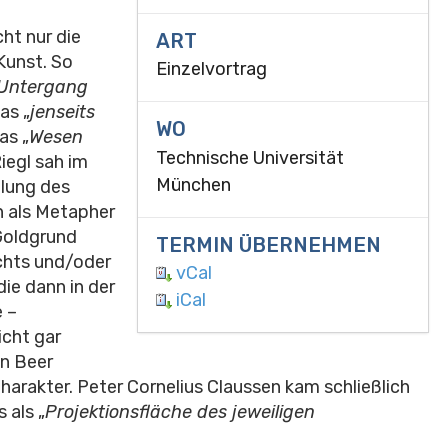
ht nur die
ART
Kunst. So
Einzelvortrag
Untergang
as „
jenseits
WO
as „
Wesen
Technische Universität
Riegl sah im
München
llung des
n als Metapher
 Goldgrund
TERMIN ÜBERNEHMEN
ichts und/oder
vCal
ie dann in der
iCal
e –
icht gar
en Beer
rakter. Peter Cornelius Claussen kam schließlich
 als „
Projektionsfläche des jeweiligen