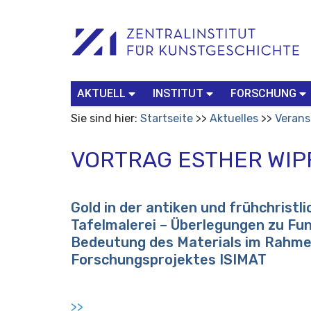
Benutzerspezifische
Suchbegriff
Advanced
Werkzeuge
Search…
AKTUELL
INSTITUT
FORSCHUNG
Sie sind hier:
Startseite
Aktuelles
Verans
VORTRAG ESTHER WIP
Gold in der antiken und frühchristl
Tafelmalerei – Überlegungen zu Fu
Bedeutung des Materials im Rahme
Forschungsprojektes ISIMAT
>>