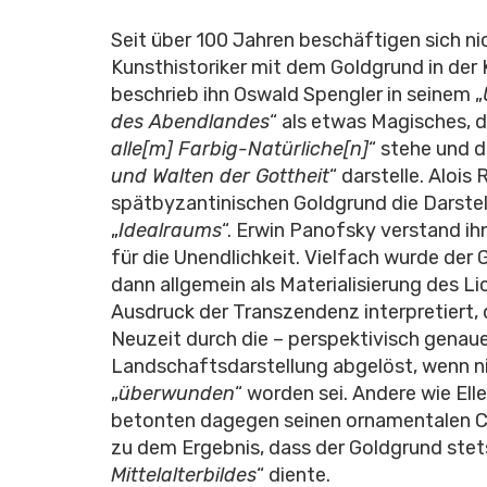
Seit über 100 Jahren beschäftigen sich nic
Kunsthistoriker mit dem Goldgrund in der 
beschrieb ihn Oswald Spengler in seinem „
des Abendlandes
“ als etwas Magisches, d
alle[m] Farbig-Natürliche[n]
“ stehe und d
und Walten der Gottheit
“ darstelle. Alois 
spätbyzantinischen Goldgrund die Darste
„
Idealraums
“. Erwin Panofsky verstand ih
für die Unendlichkeit. Vielfach wurde der
dann allgemein als Materialisierung des L
Ausdruck der Transzendenz interpretiert, d
Neuzeit durch die – perspektivisch genau
Landschaftsdarstellung abgelöst, wenn n
„
überwunden
“ worden sei. Andere wie Ell
betonten dagegen seinen ornamentalen Cha
zu dem Ergebnis, dass der Goldgrund stets
Mittelalterbildes
“ diente.