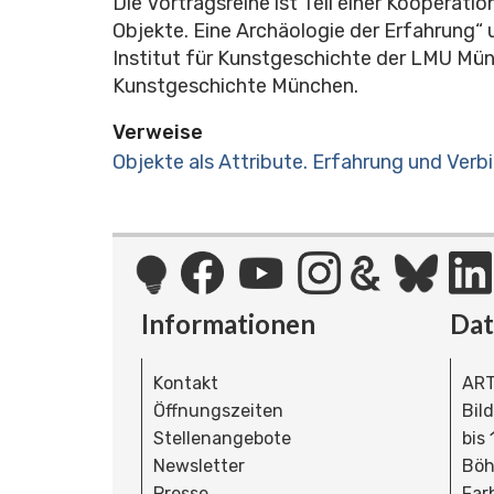
Die Vortragsreihe ist Teil einer Kooper
Objekte. Eine Archäologie der Erfahrung“ u
Institut für Kunstgeschichte der LMU Mün
Kunstgeschichte München.
Verweise
Objekte als Attribute. Erfahrung und Verb
Informationen
Da
Kontakt
ART
Öffnungszeiten
Bil
Stellenangebote
bis
Newsletter
Böh
Presse
Far