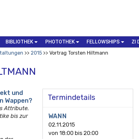
BIBLIOTHEK
PHOTOTHEK
FELLOWSHIPS
ZI 
taltungen
2015
Vortrag Torsten Hiltmann
ILTMANN
jekt und
Termindetails
ein Wappen?
 Attribute.
WANN
ike bis zur
02.11.2015
von
18:00
bis
20:00