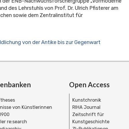
ation der ENB-Nachwuchsforschergruppe „Vormoderne
nd des Lehrstuhls von Prof. Dr. Ulrich Pfisterer am
chen sowie dem Zentralinstitut für
ildlichung von der Antike bis zur Gegenwart
tenbanken
Open Access
theses
Kunstchronik
dnisse von Künstlerinnen
RIHA Journal
 1900
Zeitschrift für
ler re:search
Kunstgeschichte
bdiaarchiv
ZI-Publikationen