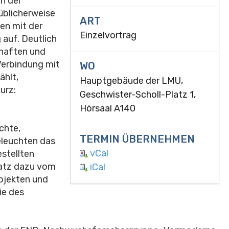
en der
üblicherweise
ART
ten mit der
Einzelvortrag
 auf. Deutlich
chaften und
Verbindung mit
WO
ählt,
Hauptgebäude der LMU,
urz:
Geschwister-Scholl-Platz 1,
Hörsaal A140
chte,
TERMIN ÜBERNEHMEN
eleuchten das
vCal
estellten
satz dazu vom
iCal
bjekten und
ie des