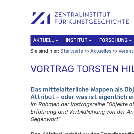
Benutzerspezifische
Suchbegriff
Advanced
Werkzeuge
Search…
AKTUELL
INSTITUT
FORSCHUNG
Sie sind hier:
Startseite
Aktuelles
Verans
VORTRAG TORSTEN H
Das mittelalterliche Wappen als Ob
Attribut – oder was ist eigentlich 
Im Rahmen der Vortragsreihe "Objekte als
Erfahrung und Verbildlichung von der Ant
Gegenwart"