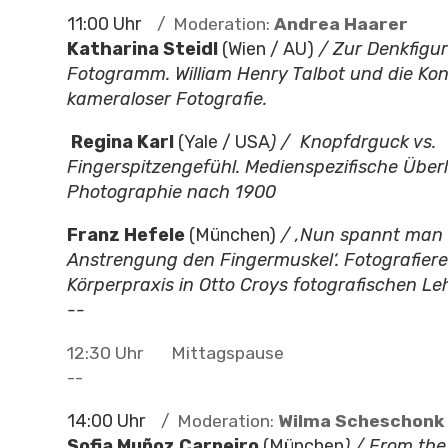
11:00 Uhr
/ Moderation:
Andrea Haarer
Katharina Steidl
(Wien / AU)
/ Zur Denkfigur
Fotogramm. William Henry Talbot und die Ko
kameraloser Fotografie.
Regina Karl
(Yale / USA
) / Knopfdrguck vs.
Fingerspitzengefühl. Medienspezifische Übe
Photographie nach 1900
Franz Hefele
(München)
/ ‚Nun spannt man
Anstrengung den Fingermuskel‘. Fotografiere
Körperpraxis in Otto Croys fotografischen L
--
12:30 Uhr Mittagspause
--
14:00 Uhr
/ Moderation:
Wilma Scheschonk
Sofia Muñoz Carneiro
(München
) / From the