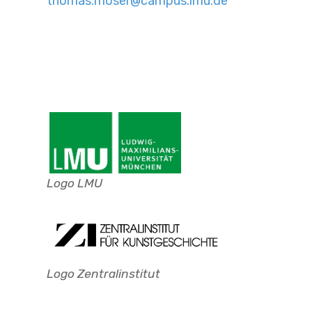
thomas.moser@campus.lmu.de
Logo LMU
Logo Zentralinstitut