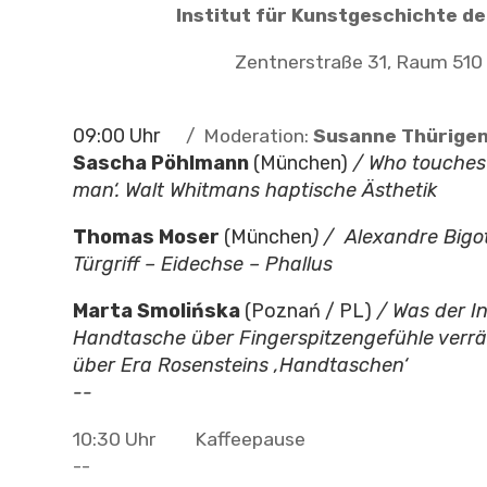
Institut für Kunstgeschichte d
Zentnerstraße 31, Raum 510
09:00 Uhr
/ Moderation:
Susanne Thürige
Sascha Pöhlmann
(München)
/ Who touches 
man‘.
Walt Whitmans haptische Ästhetik
Thomas Moser
(München
) / Alexandre Bigot
Türgriff – Eidechse – Phallus
Marta Smoli
ńska
(Poznań / PL)
/ Was der In
Handtasche über Fingerspitzengefühle verrä
über Era Rosensteins ‚Handtaschen‘
--
10:30 Uhr Kaffeepause
--