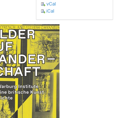
vCal
iCal