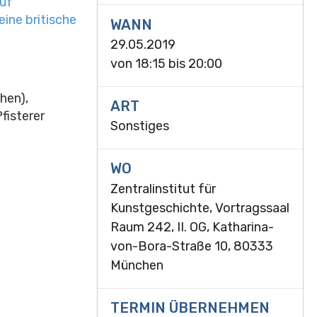
auf
ine britische
WANN
29.05.2019
von
18:15
bis
20:00
hen),
ART
fisterer
Sonstiges
WO
Zentralinstitut für
Kunstgeschichte, Vortragssaal
Raum 242, II. OG, Katharina-
von-Bora-Straße 10, 80333
München
TERMIN ÜBERNEHMEN