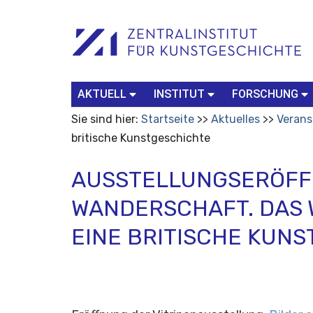
Benutzerspezifische
Suchbegriff
Advanced
Werkzeuge
Search…
AKTUELL
INSTITUT
FORSCHUNG
Sie sind hier:
Startseite
Aktuelles
Verans
britische Kunstgeschichte
AUSSTELLUNGSERÖFFN
WANDERSCHAFT. DAS 
EINE BRITISCHE KUN