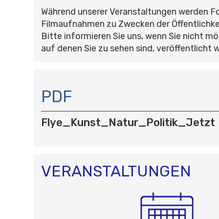
Während unserer Veranstaltungen werden F
Filmaufnahmen zu Zwecken der Öffentlichke
Bitte informieren Sie uns, wenn Sie nicht mö
auf denen Sie zu sehen sind, veröffentlicht 
N
A
PDF
V
I
Flye_Kunst_Natur_Politik_Jetzt
G
A
T
I
O
VERANSTALTUNGEN
N