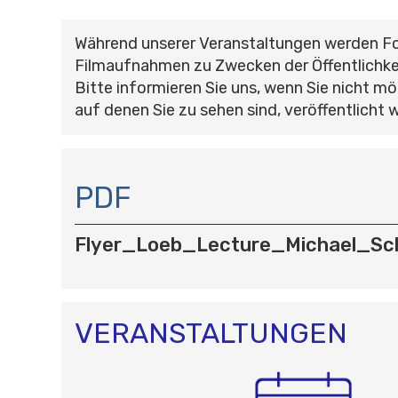
Während unserer Veranstaltungen werden F
Filmaufnahmen zu Zwecken der Öffentlichke
Bitte informieren Sie uns, wenn Sie nicht mö
auf denen Sie zu sehen sind, veröffentlicht 
N
A
PDF
V
I
Flyer_Loeb_Lecture_Michael_Sc
G
A
T
I
O
VERANSTALTUNGEN
N