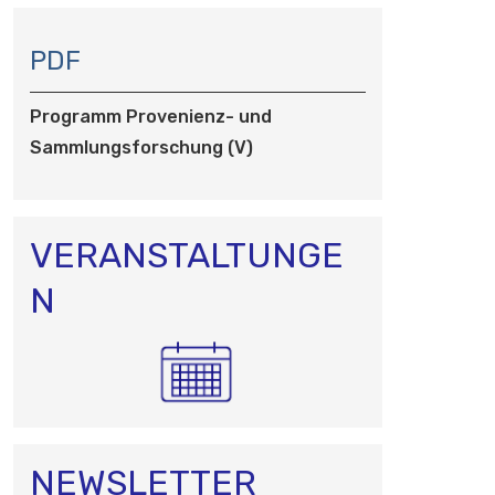
N
A
PDF
V
I
Programm Provenienz- und
G
Sammlungsforschung (V)
A
T
I
O
VERANSTALTUNGE
N
N
NEWSLETTER