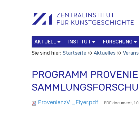
Benutzerspezifische
Suchbegriff
Advanced
Werkzeuge
Search…
AKTUELL
INSTITUT
FORSCHUNG
Sie sind hier:
Startseite
Aktuelles
Verans
PROGRAMM PROVENIE
SAMMLUNGSFORSCHUN
ProvenienzV _Flyer.pdf
— PDF document, 1.0