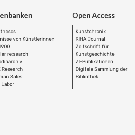
tenbanken
Open Access
theses
Kunstchronik
dnisse von Künstlerinnen
RIHA Journal
 1900
Zeitschrift für
ler re:search
Kunstgeschichte
bdiaarchiv
ZI-Publikationen
 Research
Digitale Sammlung der
man Sales
Bibliothek
 Labor