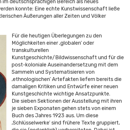
m im deutschsprachigen Bereich als neues
werden konnte: Eine echte Kunstwissenschaft ließe
tlerischen Äußerungen aller Zeiten und Völker
Für die heutigen Überlegungen zu den
Möglichkeiten einer ‚globalen‘ oder
transkulturellen
Kunstgeschichte/Bildwissenschaft und für die
post-koloniale Auseinandersetzung mit dem
Sammeln und Systematisieren von
‚ethnologischen‘ Artefakten liefern bereits die
damaligen Kritiken und Entwürfe einer neuen
Kunstgeschichte wichtige Ansatzpunkte.
Die sieben Sektionen der Ausstellung mit ihren
je sieben Exponaten gehen stets von einem
Buch des Jahres 1923 aus. Um diese
‚Schlüsselwerke‘ sind frühere Texte gruppiert,
die sie (gedanklich) vorbereiteten. Dabei ist