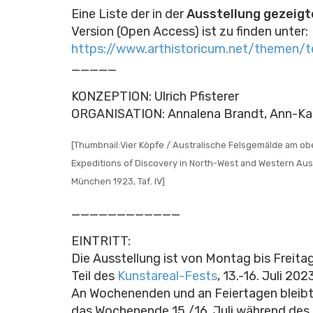
Eine Liste der in der
Ausstellung gezeig
Version (Open Access) ist zu finden unter:
https://www.arthistoricum.net/themen/t
_____
KONZEPTION: Ulrich Pfisterer
ORGANISATION: Annalena Brandt, Ann-Kat
[Thumbnail:Vier Köpfe / Australische Felsgemälde am ob
Expeditions of Discovery in North-West and Western Austra
München 1923, Taf. IV]
____________
EINTRITT:
Die Ausstellung ist von Montag bis Freita
Teil des
Kunstareal-Fests
, 13.-16. Juli 202
An Wochenenden und an Feiertagen bleibt
das Wochenende 15./16. Juli während des 