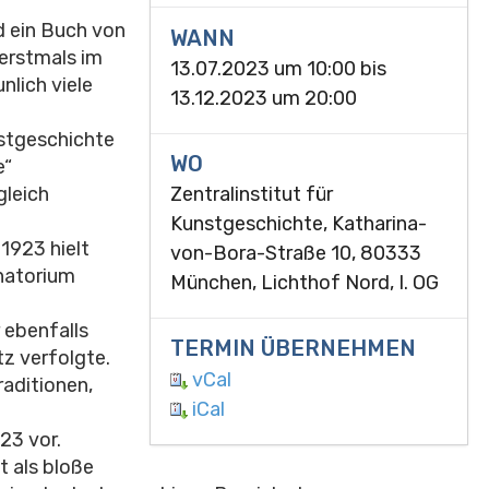
d ein Buch von
WANN
 erstmals im
13.07.2023 um 10:00
bis
nlich viele
13.12.2023 um 20:00
nstgeschichte
WO
e“
gleich
Zentralinstitut für
Kunstgeschichte, Katharina-
1923 hielt
von-Bora-Straße 10, 80333
anatorium
München, Lichthof Nord, I. OG
r ebenfalls
TERMIN ÜBERNEHMEN
tz verfolgte.
vCal
raditionen,
iCal
23 vor.
t als bloße