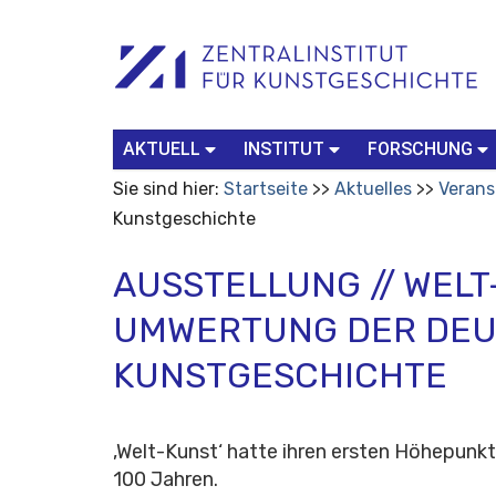
Benutzerspezifische
Suchbegriff
Advanced
Werkzeuge
Search…
AKTUELL
INSTITUT
FORSCHUNG
Sie sind hier:
Startseite
Aktuelles
Verans
Kunstgeschichte
AUSSTELLUNG // WELT
UMWERTUNG DER DE
KUNSTGESCHICHTE
‚Welt-Kunst‘ hatte ihren ersten Höhepunk
100 Jahren.