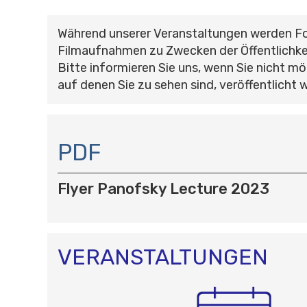
Während unserer Veranstaltungen werden F
Filmaufnahmen zu Zwecken der Öffentlichke
Bitte informieren Sie uns, wenn Sie nicht mö
auf denen Sie zu sehen sind, veröffentlicht 
N
A
PDF
V
I
Flyer Panofsky Lecture 2023
G
A
T
I
O
VERANSTALTUNGEN
N