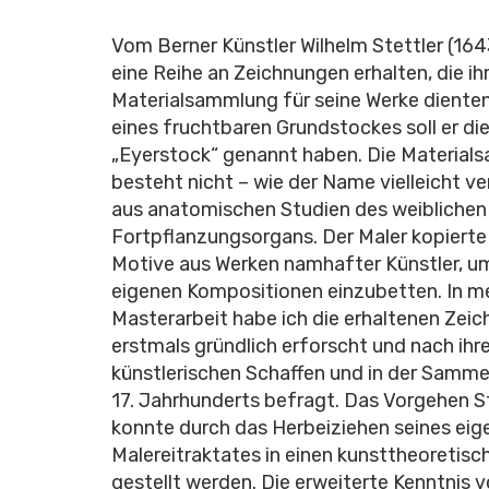
Vom Berner Künstler Wilhelm Stettler (16
eine Reihe an Zeichnungen erhalten, die ih
Materialsammlung für seine Werke dienten
eines fruchtbaren Grundstockes soll er d
„Eyerstock“ genannt haben. Die Materia
besteht nicht – wie der Name vielleicht v
aus anatomischen Studien des weiblichen
Fortpflanzungsorgans. Der Maler kopierte
Motive aus Werken namhafter Künstler, um
eigenen Kompositionen einzubetten. In m
Masterarbeit habe ich die erhaltenen Zei
erstmals gründlich erforscht und nach ihr
künstlerischen Schaffen und in der Samme
17. Jahrhunderts befragt. Das Vorgehen S
konnte durch das Herbeiziehen seines eig
Malereitraktates in einen kunsttheoretisc
gestellt werden.
Die erweiterte Kenntnis v