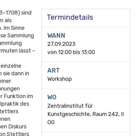
43–1708) sind
Termindetails
m als
. Im Sinne
WANN
iese Sammlung
lsammlung
27.09.2023
ermuten lässt –
von
12:00
bis
13:00
 einzelne
ART
 sie dann in
Workshop
einer
chnungen
er Funktion im
WO
lpraktik des
Zentralinstitut für
tettlers
Kunstgeschichte, Raum 242, II
enen
OG
hen Diskurs
on Stettlers