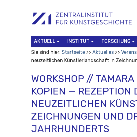
Benutzerspezifische
Suchbegriff
Advanced
Werkzeuge
Search…
AKTUELL
INSTITUT
FORSCHUNG
Sie sind hier:
Startseite
Aktuelles
Verans
neuzeitlichen Künstlerlandschaft in Zeichnu
WORKSHOP // TAMARA
KOPIEN — REZEPTION 
NEUZEITLICHEN KÜNS
ZEICHNUNGEN UND DR
JAHRHUNDERTS