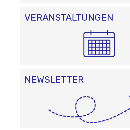
T
I
O
VERANSTALTUNGEN
N
NEWSLETTER