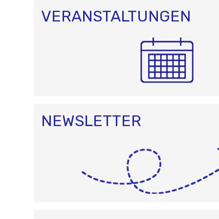
I
O
VERANSTALTUNGEN
N
NEWSLETTER