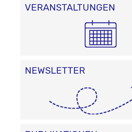
I
O
VERANSTALTUNGEN
N
NEWSLETTER