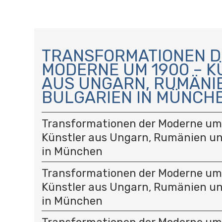
N
A
TRANSFORMATIONEN D
V
MODERNE UM 1900 – 
I
AUS UNGARN, RUMÄNI
G
A
BULGARIEN IN MÜNCH
T
I
Transformationen der Moderne um
O
Künstler aus Ungarn, Rumänien un
N
in München
Transformationen der Moderne um
Künstler aus Ungarn, Rumänien un
in München