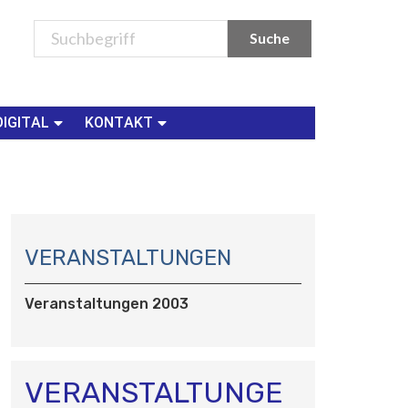
DIGITAL
KONTAKT
N
A
VERANSTALTUNGEN
V
I
Veranstaltungen 2003
G
A
T
I
VERANSTALTUNGE
O