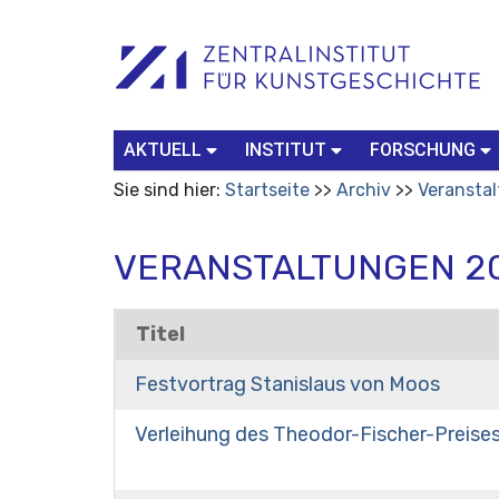
Benutzerspezifische
Suchbegriff
Advanced
Werkzeuge
Search…
AKTUELL
INSTITUT
FORSCHUNG
Sie sind hier:
Startseite
Archiv
Veransta
VERANSTALTUNGEN 2
Titel
Festvortrag Stanislaus von Moos
Verleihung des Theodor-Fischer-Preise