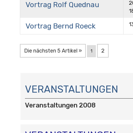
2
Vortrag Rolf Quednau
1
1
Vortrag Bernd Roeck
Die nächsten 5 Artikel »
2
1
N
A
VERANSTALTUNGEN
V
I
Veranstaltungen 2008
G
A
T
I