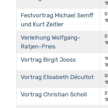
1
0
Festvortrag Michael Semff
1
und Kurt Zeitler
0
Verleihung Wolfgang-
1
Ratjen-Preis
1
Vortrag Birgit Jooss
1
0
Vortrag Elisabeth Décultot
1
2
Vortrag Christian Scholl
1