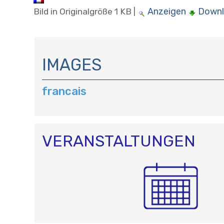
Anzeigen
Down
Bild in Originalgröße
1 KB
|
N
A
IMAGES
V
I
francais
G
A
T
I
O
VERANSTALTUNGEN
N