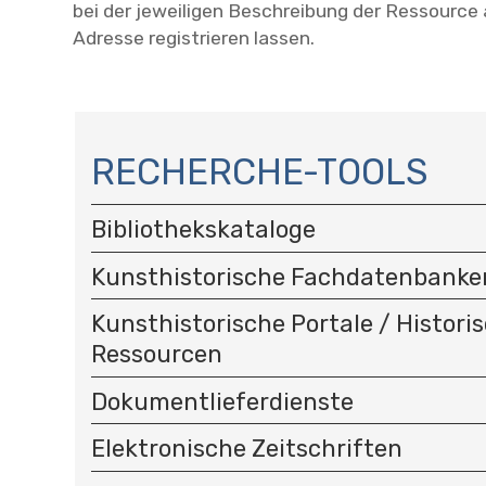
bei der jeweiligen Beschreibung der Ressourc
Adresse registrieren lassen.
N
A
RECHERCHE-TOOLS
V
I
Bibliothekskataloge
G
A
Kunsthistorische Fachdatenbanke
T
I
Kunsthistorische Portale / Histori
O
Ressourcen
N
Dokumentlieferdienste
Elektronische Zeitschriften