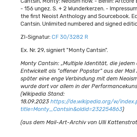
Cantsin, Monty: Neoism now.
- Berlin: Artcore 
- 156 ungez. S. + 2 Wunderkerzen. - Impressu
the first Neoist Anthology and Sourcebook. E
Cantsin. Unlimited numbered and signed editio
ZI-Signatur:
CF 30/3282 R
Ex. Nr. 29, signiert "Monty Cantsin".
Monty Cantsin: „Multiple Identität, die jedem 
Entwickelt als "offener Popstar" aus der Mail 
später eine enge Verbindung mit dem Neois
wurde dort vor allem in der Performancekuns
(Wikipedia Stand:
18.09.2023
https://de.wikipedia.org/w/index
title=Monty_Cantsin&oldid=232254863
)
(aus dem Mail-Art-Archiv von Ulli Kattenstrot