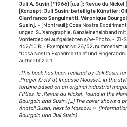
Juli A. Susin (*1966) [u.a.]: Revue du Nickel 
[Konzept: Juli Susin; beteiligte Künstler: G
Gianfranco Sanguinetti, Véronique Bourgoi
Susin].
– [Montreuil]: Cosa Nostra Expérimenta
ungez. S., Xerographie, Ganzleineneinband mi
Vorderdeckel aufgeklebten s/w-Photo. - ZI-S
462/10 R. - Exemplar Nr. 28/
52, nummeriert u
"Cosa Nostra Expérimentale" und Fingerabdru
authentifiziert.
„This book has been realized by Juli Susin for
‚Prager Kreis‘ at Impasse Mousset, in the sty
fanzine based on an original industrial maga
Fifties, la ‚Revue du Nickel‘, found in the Mon
Bourgoin and Susin.
[…] The cover shows a p
Anatoli Susin, next to Moscow. » (Informatio
Bourgoin und Juli Susin)