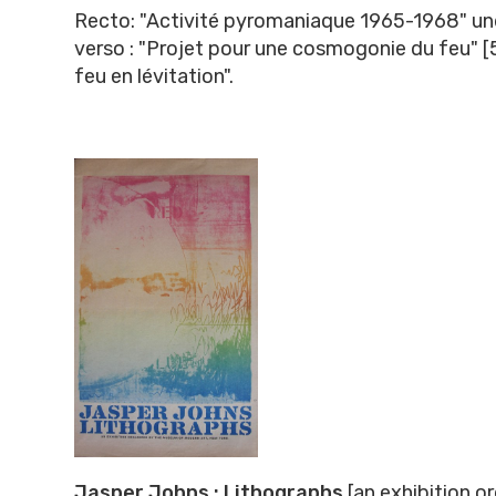
Recto: "Activité pyromaniaque 1965-1968" un
verso : "Projet pour une cosmogonie du feu" [5
feu en lévitation".
Jasper Johns : Lithographs
[an exhibition o