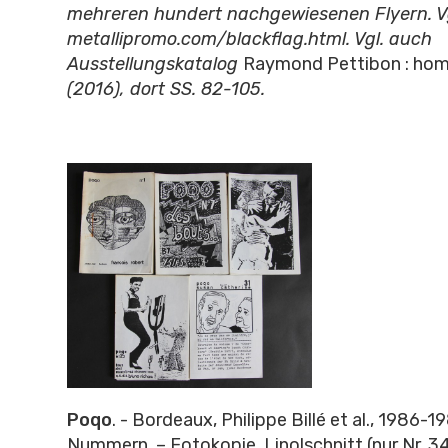
mehreren hundert nachgewiesenen Flyern. Vg
metallipromo.com/blackflag.html. Vgl. auch
Ausstellungskatalog
Raymond Pettibon : hom
(2016), dort SS. 82-105.
Poqo
. - Bordeaux, Philippe Billé et al., 1986-1
Nummern. – Fotokopie, Linolschnitt (nur Nr. 34)