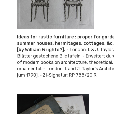
Ideas for rustic furniture : proper for gard
summer houses, hermitages, cottages, &c. :
[by William Wrighte?].
- London: I. & J. Taylor
Blätter gestochene Bildtafeln. - Erweitert dur
of modern books on architecture, theoretical, 
ornamental. - London: I. and J. Taylor's Archite
[um 1790]. - ZI-Signatur: RP 788/20 R