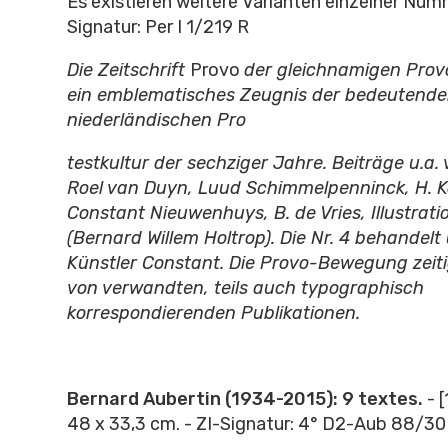
Es existieren weitere Varianten einzelner Numm
Signatur: Per I 1/219 R
Die Zeitschrift
Provo
der gleichnamigen Pro
ein emblematisches Zeugnis der bedeutend
niederländischen Pro
testkultur der sechziger Jahre. Beiträge u.a. 
Roel van Duyn, Luud Schimmelpenninck, H. 
Constant Nieuwenhuys, B. de Vries, Illustrati
(Bernard Willem Holtrop). Die Nr. 4 behandelt
Künstler Constant. Die Provo-Bewegung zeitig
von verwandten, teils auch typographisch
korrespondierenden Publikationen.
Bernard Aubertin (1934-2015): 9 textes.
- 
48 x 33,3 cm. - ZI-Signatur: 4° D2-Aub 88/30