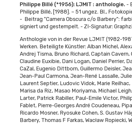
Philippe Billé (*1956): LJMIT : anthologie.
-
Philippe
Billé
, [1988]. – 51 ungez. Bl., Fotoko
-
Beitrag "Camera Obscura c/o Barbery": farb
signiert und gestempelt. -
ZI-Signatur: Graphz
Anthologie von in der Revue LJMIT (1982-1987
Werken.
Beteiligte Künstler:
Alban Michel, Alex
Andrej Tisma, Bruno Richard, Captain Cavern, C
Claudine Euxibie, Dani Logan, Daniel Perrier, D
CaZal, Eugenio Dittborn, Guillermo Deisler, Je
Jean-Paul Carmona, Jean-René Lassalle, Julien
Laurent Septier, Ludovic Vidok, Marie Reilhac, M
Marisa da Riz, Masao Moriyama, Michael Leigh,
Larter, Patrick Rabiller, Paul-Emile Victor, Phili
Fablet, Pierre-Georges André Coudeneau, Pipa
Ricardo Mosner, Ryosuke Cohen, S. Gustav Hä
Barbery, Thomas F Farkas, Wacław Ropiecki, Wi