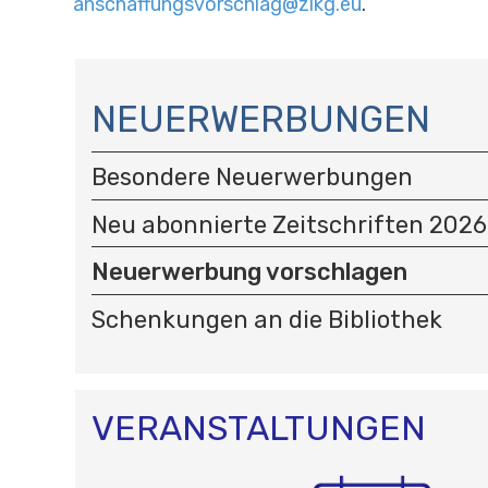
anschaffungsvorschlag@zikg.eu
.
N
A
NEUERWERBUNGEN
V
I
Besondere Neuerwerbungen
G
A
Neu abonnierte Zeitschriften 2026
T
I
Neuerwerbung vorschlagen
O
N
Schenkungen an die Bibliothek
VERANSTALTUNGEN