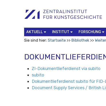
Benutzerspezifische
Suchbegriff
Advanced
Werkzeuge
Search…
AKTUELL
INSTITUT
FORSCHUNG
Sie sind hier:
Startseite
Bibliothek
Weite
DOKUMENTLIEFERDIE
ZI-Dokumentlieferdienst via subito
subito
Dokumentlieferdienst subito für FID-
Document Supply Services / British Li