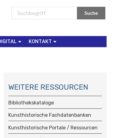
DIGITAL
KONTAKT
N
A
WEITERE RESSOURCEN
V
I
Bibliothekskataloge
G
A
Kunsthistorische Fachdatenbanken
T
Kunsthistorische Portale / Ressourcen
I
O