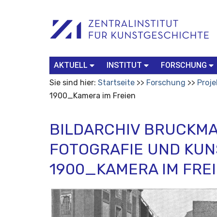
Benutzerspezifische
Suchbegriff
Advanced
Werkzeuge
Search…
AKTUELL
INSTITUT
FORSCHUNG
Sie sind hier:
Startseite
Forschung
Proje
1900_Kamera im Freien
BILDARCHIV BRUCKMA
FOTOGRAFIE UND KU
1900_KAMERA IM FRE