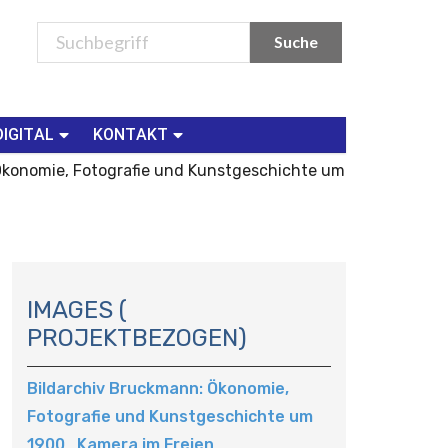
DIGITAL
KONTAKT
Ökonomie, Fotografie und Kunstgeschichte um
N
A
IMAGES (
V
PROJEKTBEZOGEN)
I
G
Bildarchiv Bruckmann: Ökonomie,
A
Fotografie und Kunstgeschichte um
T
I
1900_Kamera im Freien