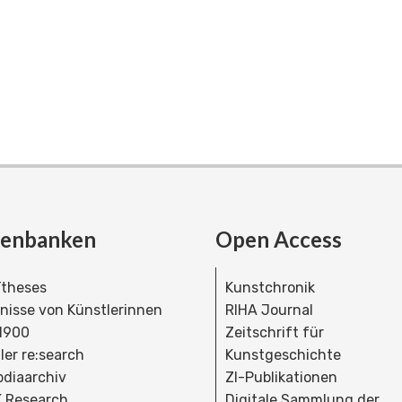
tenbanken
Open Access
theses
Kunstchronik
dnisse von Künstlerinnen
RIHA Journal
 1900
Zeitschrift für
ler re:search
Kunstgeschichte
bdiaarchiv
ZI-Publikationen
 Research
Digitale Sammlung der