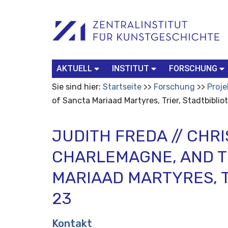
Benutzerspezifische
Suchbegriff
Advanced
Werkzeuge
Search…
AKTUELL
INSTITUT
FORSCHUNG
Sie sind hier:
Startseite
Forschung
Proje
of Sancta Mariaad Martyres, Trier, Stadtbibli
JUDITH FREDA // CHRI
CHARLEMAGNE, AND T
MARIAAD MARTYRES, T
23
Kontakt