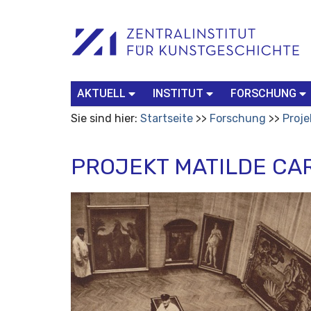
Benutzerspezifische
Suchbegriff
Advanced
Werkzeuge
Search…
AKTUELL
INSTITUT
FORSCHUNG
Sie sind hier:
Startseite
Forschung
Proje
PROJEKT MATILDE CA