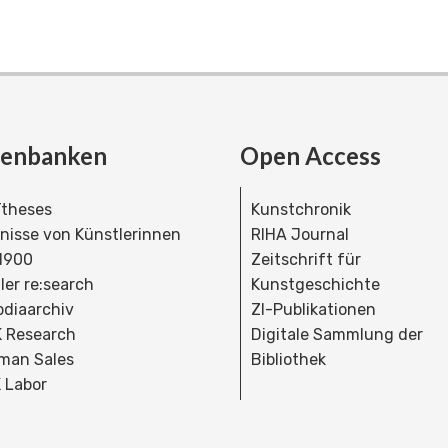
tenbanken
Open Access
theses
Kunstchronik
dnisse von Künstlerinnen
RIHA Journal
 1900
Zeitschrift für
ler re:search
Kunstgeschichte
bdiaarchiv
ZI-Publikationen
 Research
Digitale Sammlung der
man Sales
Bibliothek
 Labor