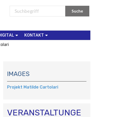
DIGITAL
KONTAKT
olari
N
A
IMAGES
V
I
Projekt Matilde Cartolari
G
A
T
I
VERANSTALTUNGE
O