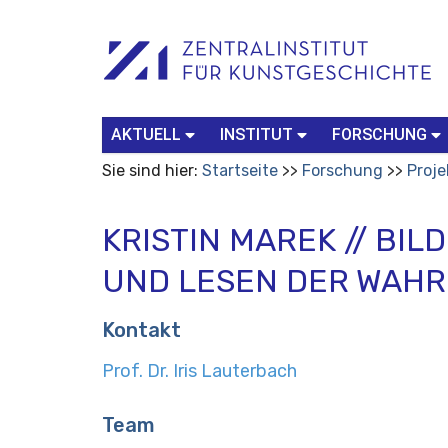
Benutzerspezifische
Suchbegriff
Advanced
Werkzeuge
Search…
AKTUELL
INSTITUT
FORSCHUNG
Sie sind hier:
Startseite
Forschung
Proje
KRISTIN MAREK // BI
UND LESEN DER WAHR
Kontakt
Prof. Dr. Iris Lauterbach
Team