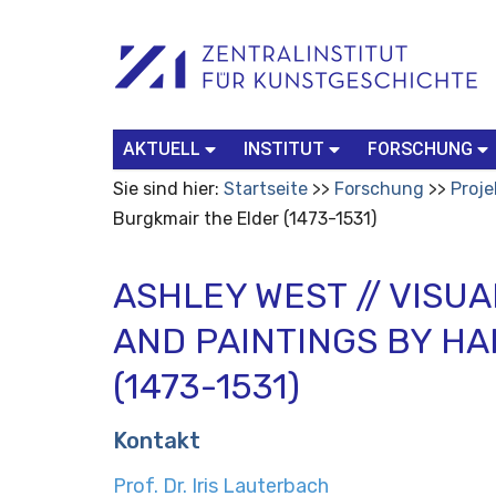
Benutzerspezifische
Suchbegriff
Advanced
Werkzeuge
Search…
AKTUELL
INSTITUT
FORSCHUNG
Sie sind hier:
Startseite
Forschung
Proje
Burgkmair the Elder (1473-1531)
ASHLEY WEST // VISU
AND PAINTINGS BY H
(1473-1531)
Kontakt
Prof. Dr. Iris Lauterbach