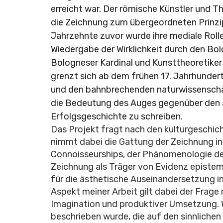
erreicht war. Der römische Künstler und T
die Zeichnung zum übergeordneten Prinzi
Jahrzehnte zuvor wurde ihre mediale Roll
Wiedergabe der Wirklichkeit durch den Bo
Bologneser Kardinal und Kunsttheoretiker 
grenzt sich ab dem frühen 17. Jahrhunde
und den bahnbrechenden naturwissenschaf
die Bedeutung des Auges gegenüber den a
Erfolgsgeschichte zu schreiben.
Das Projekt fragt nach den kulturgeschic
nimmt dabei die Gattung der Zeichnung in 
Connoisseurships, der Phänomenologie der
Zeichnung als Träger von Evidenz epistem
für die ästhetische Auseinandersetzung im
Aspekt meiner Arbeit gilt dabei der Frage
Imagination und produktiver Umsetzung.
beschrieben wurde, die auf den sinnlichen