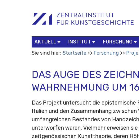
Benutzerspezifische
Suchbegriff
Advanced
Werkzeuge
Search…
AKTUELL
INSTITUT
FORSCHUNG
Sie sind hier:
Startseite
Forschung
Proje
DAS AUGE DES ZEICH
WAHRNEHMUNG UM 1
Das Projekt untersucht die epistemische F
Italien und den Zusammenhang zwischen
umfangreichen Bestandes von Handzeichn
unterworfen waren. Vielmehr erweisen sie
zeitgenössischen Kunsttheorie, deren Hö