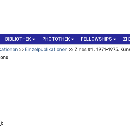
BIBLIOTHEK
PHOTOTHEK
FELLOWSHIPS
ZI 
kationen
Einzelpublikationen
Zines #1 : 1971-1975. Kü
ions
)
: