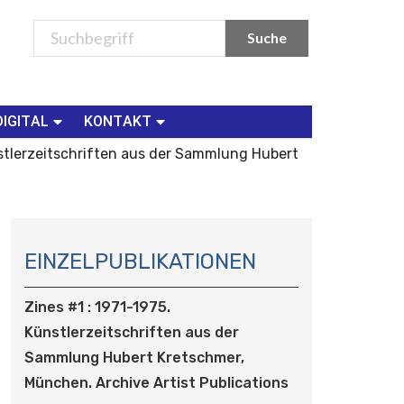
DIGITAL
KONTAKT
nstlerzeitschriften aus der Sammlung Hubert
N
A
EINZELPUBLIKATIONEN
V
I
Zines #1 : 1971-1975.
G
Künstlerzeitschriften aus der
A
Sammlung Hubert Kretschmer,
T
I
München. Archive Artist Publications