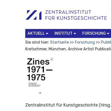
Benutzerspezifische
Suchbegriff
Advanced
Werkzeuge
Search…
AKTUELL
INSTITUT
FORSCHUNG
Sie sind hier:
Startseite
Forschung
Publi
Kretschmer, München. Archive Artist Publicat
Zentralinstitut für Kunstgeschichte
(Hrsg.