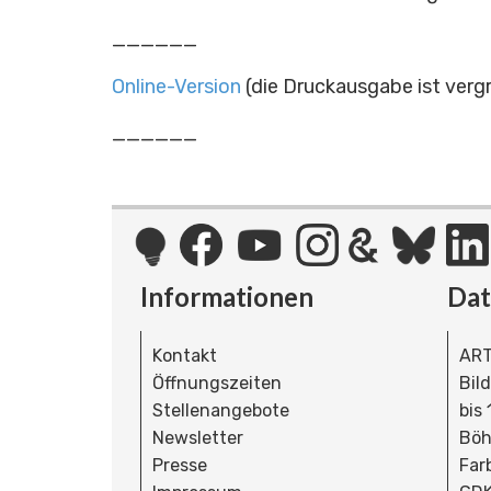
______
Online-Version
(die Druckausgabe ist vergr
______
Informationen
Da
Kontakt
ART
Öffnungszeiten
Bil
Stellenangebote
bis
Newsletter
Böh
Presse
Far