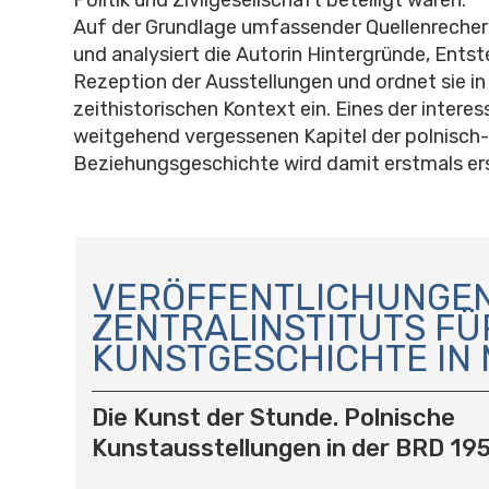
Politik und Zivilgesellschaft beteiligt waren.
Auf der Grundlage umfassender Quellenrecher
und analysiert die Autorin Hintergründe, Ents
Rezeption der Ausstellungen und ordnet sie in
zeithistorischen Kontext ein. Eines der intere
weitgehend vergessenen Kapitel der polnisc
Beziehungsgeschichte wird damit erstmals e
N
A
VERÖFFENTLICHUNGEN
V
ZENTRALINSTITUTS FÜ
I
KUNSTGESCHICHTE IN
G
A
T
Die Kunst der Stunde. Polnische
I
Kunstausstellungen in der BRD 19
O