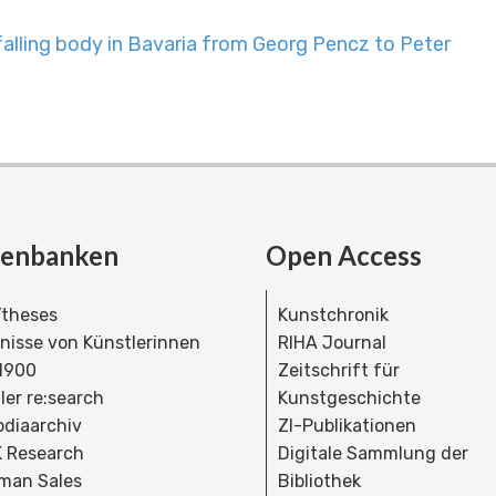
falling body in Bavaria from Georg Pencz to Peter
tenbanken
Open Access
theses
Kunstchronik
dnisse von Künstlerinnen
RIHA Journal
 1900
Zeitschrift für
ler re:search
Kunstgeschichte
bdiaarchiv
ZI-Publikationen
 Research
Digitale Sammlung der
man Sales
Bibliothek