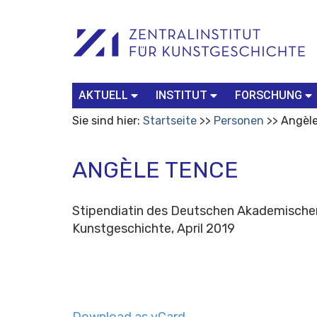
Benutzerspezifische
Suchbegriff
Advanced
Werkzeuge
Search…
AKTUELL
INSTITUT
FORSCHUNG
Sie sind hier:
Startseite
Personen
Angèle
ANGÈLE TENCE
Stipendiatin des Deutschen Akademischen
Kunstgeschichte, April 2019
Download as vCard