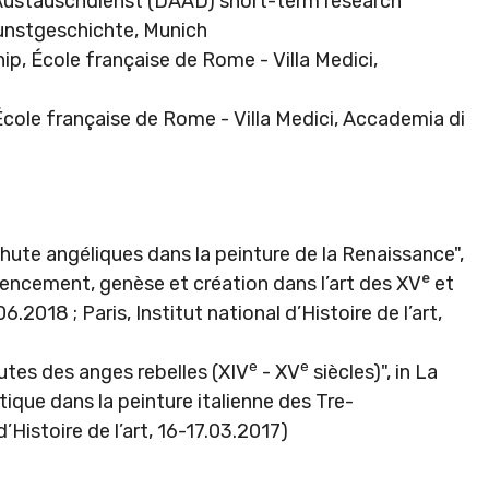
 Austauschdienst (DAAD) short-term research
Kunstgeschichte, Munich
ip, École française de Rome - Villa Medici,
 École française de Rome - Villa Medici, Accademia di
hute angéliques dans la peinture de la Renaissance",
e
encement, genèse et création dans l’art des XV
et
6.2018 ; Paris, Institut national d’Histoire de l’art,
e
e
utes des anges rebelles (XIV
- XV
siècles)", in La
ique dans la peinture italienne des Tre-
’Histoire de l’art, 16-17.03.2017)