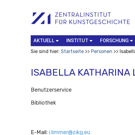
Benutzerspezifische
Suchbegriff
Advanced
Werkzeuge
Search…
AKTUELL
INSTITUT
FORSCHUNG
Sie sind hier:
Startseite
Personen
Isabel
ISABELLA KATHARINA
Benutzerservice
Bibliothek
E-Mail
:
i.limmer@zikg.eu