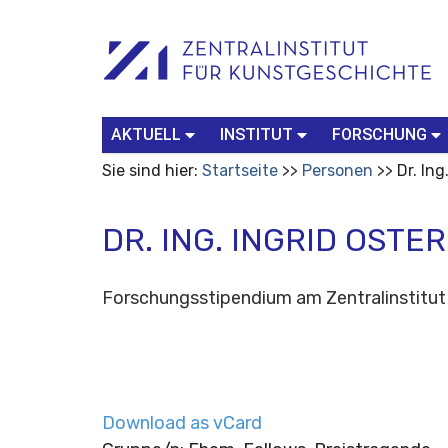
Benutzerspezifische
Suchbegriff
Advanced
Werkzeuge
Search…
AKTUELL
INSTITUT
FORSCHUNG
Sie sind hier:
Startseite
Personen
Dr. In
DR. ING. INGRID OST
Forschungsstipendium am Zentralinstitut 
Download as vCard