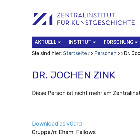
Benutzerspezifische
Suchbegriff
Advanced
Werkzeuge
Search…
AKTUELL
INSTITUT
FORSCHUNG
Sie sind hier:
Startseite
Personen
Dr. Jo
DR. JOCHEN ZINK
Diese Person ist nicht mehr am Zentralinst
Download as vCard
Gruppe/n: Ehem. Fellows