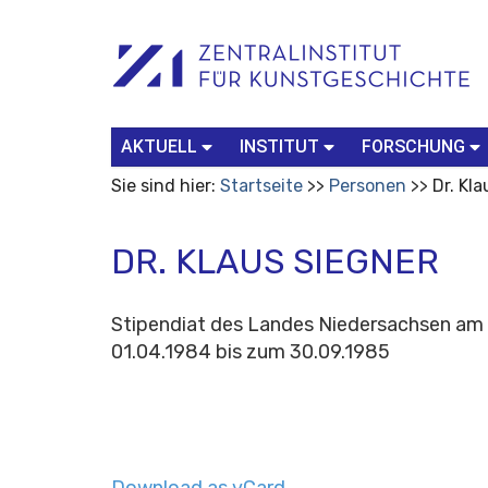
Benutzerspezifische
Suchbegriff
Advanced
Werkzeuge
Search…
AKTUELL
INSTITUT
FORSCHUNG
Sie sind hier:
Startseite
Personen
Dr. Kl
DR. KLAUS SIEGNER
Stipendiat des Landes Niedersachsen am 
01.04.1984 bis zum 30.09.1985
Download as vCard