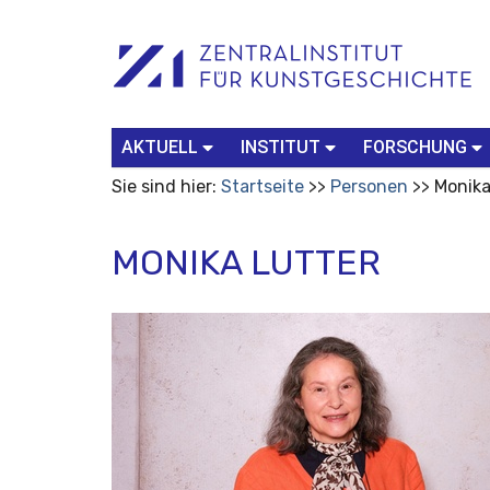
Benutzerspezifische
Suchbegriff
Advanced
Werkzeuge
Search…
AKTUELL
INSTITUT
FORSCHUNG
Sie sind hier:
Startseite
Personen
Monika
MONIKA LUTTER