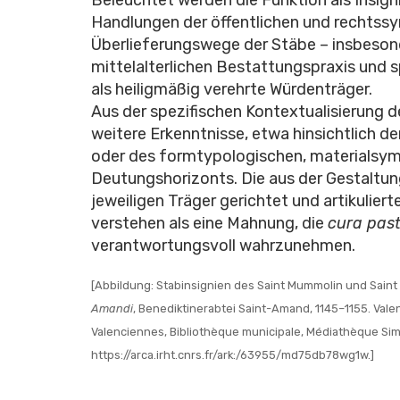
Handlungen der öffentlichen und rechtssy
Überlieferungswege der Stäbe – insbesonde
mittelalterlichen Bestattungspraxis und 
als heiligmäßig verehrte Würdenträger.
Aus der spezifischen Kontextualisierung d
weitere Erkenntnisse, etwa hinsichtlich d
oder des formtypologischen, materialsym
Deutungshorizonts. Die aus der Gestalt
jeweiligen Träger gerichtet und artikulie
verstehen als eine Mahnung, die
cura past
verantwortungsvoll wahrzunehmen.
[Abbildung: Stabinsignien des Saint Mummolin und Sain
Amandi
, Benediktinerabtei Saint-Amand, 1145–1155. Valen
Valenciennes, Bibliothèque municipale, Médiathèque Sim
https://arca.irht.cnrs.fr/ark:/63955/md75db78wg1w.]