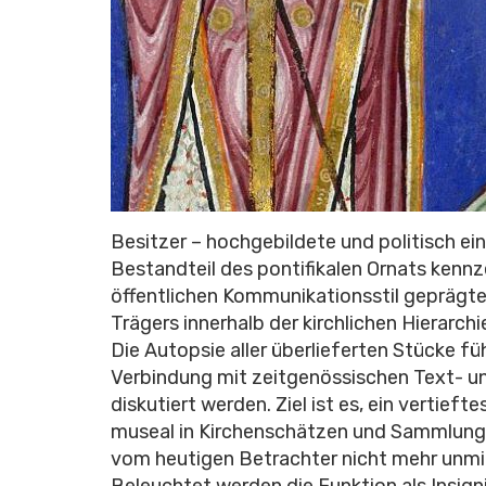
Besitzer – hochgebildete und politisch einf
Bestandteil des pontifikalen Ornats kennze
öffentlichen Kommunikationsstil geprägten
Trägers innerhalb der kirchlichen Hierarchi
Die Autopsie aller überlieferten Stücke füh
Verbindung mit zeitgenössischen Text- un
diskutiert werden. Ziel ist es, ein vertief
museal in Kirchenschätzen und Sammlunge
vom heutigen Betrachter nicht mehr unmi
Beleuchtet werden die Funktion als Insigni