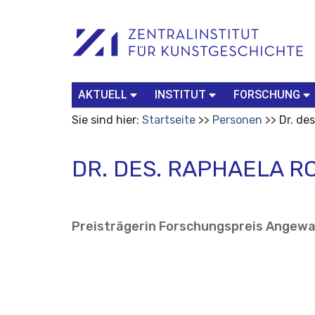
Benutzerspezifische
Suchbegriff
Advanced
Werkzeuge
Search…
AKTUELL
INSTITUT
FORSCHUNG
Sie sind hier:
Startseite
Personen
Dr. de
DR. DES. RAPHAELA 
Preisträgerin Forschungspreis Angewa