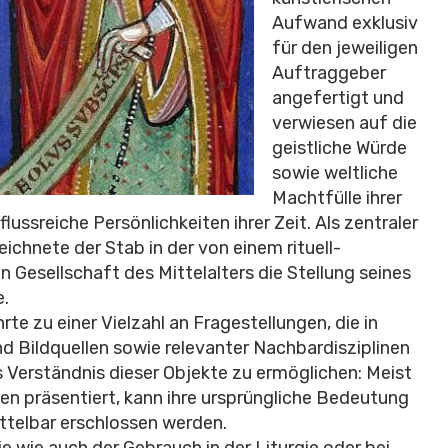
Aufwand exklusiv
für den jeweiligen
Auftraggeber
angefertigt und
verwiesen auf die
geistliche Würde
sowie weltliche
Machtfülle ihrer
lussreiche Persönlichkeiten ihrer Zeit. Als zentraler
ichnete der Stab in der von einem rituell-
 Gesellschaft des Mittelalters die Stellung seines
e.
rte zu einer Vielzahl an Fragestellungen, die in
d Bildquellen sowie relevanter Nachbardisziplinen
tes Verständnis dieser Objekte zu ermöglichen: Meist
n präsentiert, kann ihre ursprüngliche Bedeutung
ttelbar erschlossen werden.
e wie auch der Gebrauch in der Liturgie oder bei