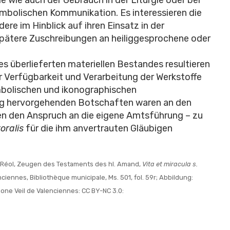
mbolischen Kommunikation. Es interessieren die
re im Hinblick auf ihren Einsatz in der
spätere Zuschreibungen an heiliggesprochene oder
es überlieferten materiellen Bestandes resultieren
er Verfügbarkeit und Verarbeitung der Werkstoffe
bolischen und ikonographischen
ung hervorgehenden Botschaften waren an den
rten den Anspruch an die eigene Amtsführung – zu
oralis
für die ihm anvertrauten Gläubigen
t Réol, Zeugen des Testaments des hl. Amand,
Vita et miracula s.
ciennes, Bibliothèque municipale, Ms. 501, fol. 59r; Abbildung:
one Veil de Valenciennes: CC BY-NC 3.0: