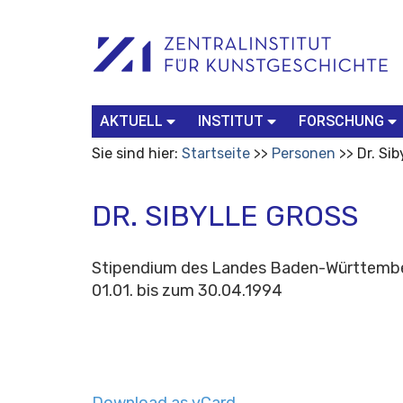
Benutzerspezifische
Suchbegriff
Advanced
Werkzeuge
Search…
AKTUELL
INSTITUT
FORSCHUNG
Sie sind hier:
Startseite
Personen
Dr. Sib
DR. SIBYLLE GROSS
Stipendium des Landes Baden-Württember
01.01. bis zum 30.04.1994
Download as vCard