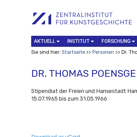
Benutzerspezifische
Suchbegriff
Advanced
Werkzeuge
Search…
AKTUELL
INSTITUT
FORSCHUNG
Sie sind hier:
Startseite
Personen
Dr. T
DR. THOMAS POENSG
Stipendiat der Freien und Hansestadt Ha
15.07.1965 bis zum 31.05.1966
Download as vCard