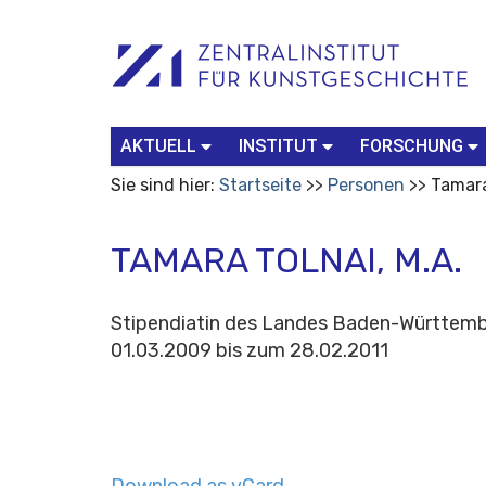
Benutzerspezifische
Suchbegriff
Advanced
Werkzeuge
Search…
AKTUELL
INSTITUT
FORSCHUNG
Sie sind hier:
Startseite
Personen
Tamara
TAMARA TOLNAI, M.A.
Stipendiatin des Landes Baden-Württembe
01.03.2009 bis zum 28.02.2011
Download as vCard