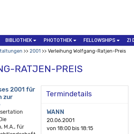
BIBLIOTHEK
PHOTOTHEK
FELLOWSHIPS
ZI 
taltungen
2001
Verleihung Wolfgang-Ratjen-Preis
NG-RATJEN-PREIS
ses 2001 für
Termindetails
 zur
e
WANN
ssertation
Die
20.06.2001
 M.A., für
von
18:00
bis
18:15