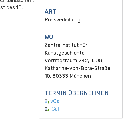
ichtlandschaft
st des 18.
ART
Preisverleihung
WO
Zentralinstitut für
Kunstgeschichte,
Vortragsraum 242, II. OG,
Katharina-von-Bora-Straße
10, 80333 München
TERMIN ÜBERNEHMEN
vCal
iCal