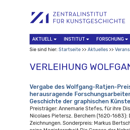
Benutzerspezifische
Suchbegriff
Advanced
Werkzeuge
Search…
AKTUELL
INSTITUT
FORSCHUNG
Sie sind hier:
Startseite
Aktuelles
Verans
VERLEIHUNG WOLFGA
Vergabe des Wolfgang-Ratjen-Prei
herausragende Forschungsarbeiten
Geschichte der graphischen Künst
Preisträger: Annemarie Stefes, für ihre Di
Nicolaes Pietersz. Berchem (1620-1683): 
Zeichnungen. Sonderpreis: Markus Bertsch,